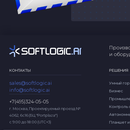
Произво
и обору
КОНТАКТЫ
РЕШЕНИЯ
sales@softlogic.ai
Умный гор
info@softlogic.ai
Бизнес
Промышле
+7(495)324-05-05
Контроль 
г. Москва, Проектируемый проезд №
Автономны
4062, 6с16 (БЦ "Portplaza")
с 9:00 до 18:00 (UTC+3)
Планшет и