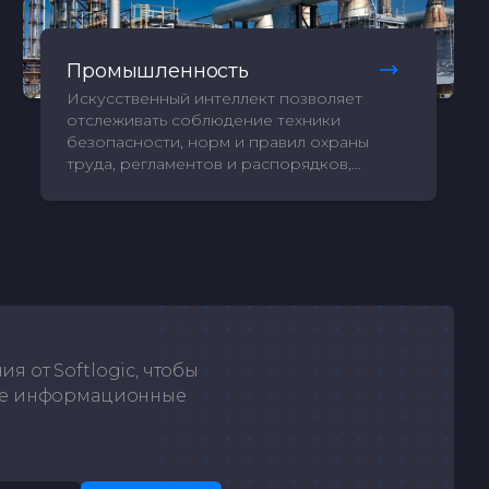
Промышленность
Искусственный интеллект позволяет
отслеживать соблюдение техники
безопасности, норм и правил охраны
труда, регламентов и распорядков,
предоставляя вам информацию для
принятия управленческих решений. Наше
видение - снижение травматизма на
производстве за счет умного и
своевременного контроля за людьми и
процессами.
 от Softlogic, чтобы
жие информационные