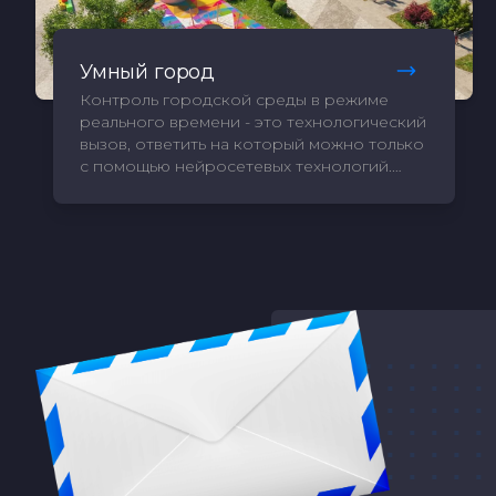
Умный город
Контроль городской среды в режиме
реального времени - это технологический
вызов, ответить на который можно только
с помощью нейросетевых технологий.
Решения Softlogic позволяют городским
службам видеть и устранять нарушения
благоустройства до того, как их заметят
жители города, а также контролировать
качество работы подрядчиков, в том
числе через штрафные санкции. Город
будущего - это среда, о которой
заботятся.