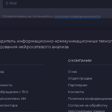
Отправляя форму вы соглашаетесь с
политикой конфиденциальности
дитель информационно-коммуникационных техно
дования нейросетевого анализа
О КОМПАНИИ
од
О нас
Отдел продаж
нность
Партнёрам
обращения с ТКО
Контакты
й комплекс ИИ
Политика конфиденциаль
нспектора
Согласие на обработку
персональных данных