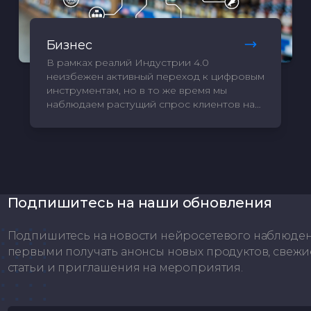
Бизнес
В рамках реалий Индустрии 4.0
неизбежен активный переход к цифровым
инструментам, но в то же время мы
наблюдаем растущий спрос клиентов на
внимательный индивидуальный подход.
Совмещая глубокое понимание ваших
задач и нейросетевые технологии,
предлагаем вам линейку продуктов для
крупного и среднего бизнеса.
Подпишитесь на наши обновления
Подпишитесь на новости нейросетевого наблюдения
первыми получать анонсы новых продуктов, све
статьи и приглашения на мероприятия.