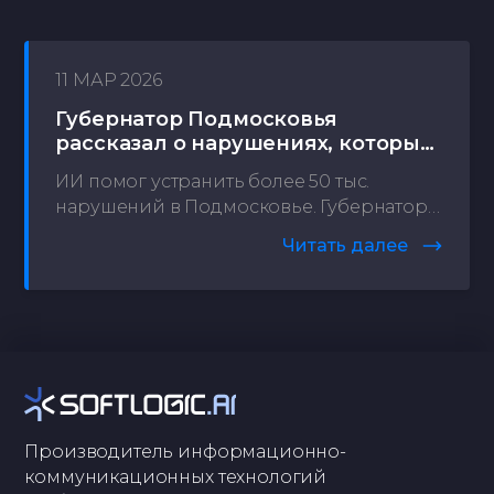
искусственный интеллект.
11 МАР 2026
Губернатор Подмосковья
рассказал о нарушениях, которые
помог устранить ИИ
ИИ помог устранить более 50 тыс.
нарушений в Подмосковье. Губернатор
Московской области Андрей Воробьев
Читать далее
рассказал, как ИИ помогает области
фиксировать нарушения в части
благоустройства и чистоты, подчеркнув.
что нейросеть позволяет действовать на
опережение и сразу же устранять
проблемы, не дожидаясь жалоб.
Производитель информационно-
коммуникационных технологий