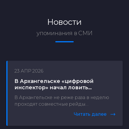
Новости
упоминания в СМИ
23 АПР 2026
В Архангельске «цифровой
инспектор» начал ловить
нарушителей
В Архангельске не реже раза в неделю
проходят совместные рейды
департамента муниципального
Читать далее
контроля и Архтелецентра. Их главная
особенность — нарушения фиксирует