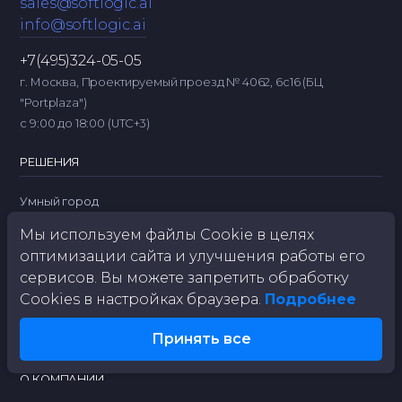
sales@softlogic.ai
info@softlogic.ai
+7(495)324-05-05
г. Москва, Проектируемый проезд № 4062, 6с16 (БЦ
"Portplaza")
с 9:00 до 18:00 (UTC+3)
РЕШЕНИЯ
Умный город
Бизнес
Мы используем файлы Cookie в целях
Промышленность
оптимизации сайта и улучшения работы его
Контроль обращения с ТКО
сервисов. Вы можете запретить обработку
Cookies в настройках браузера.
Подробнее
Автономный комплекс ИИ
Планшет инспектора
Принять все
О КОМПАНИИ