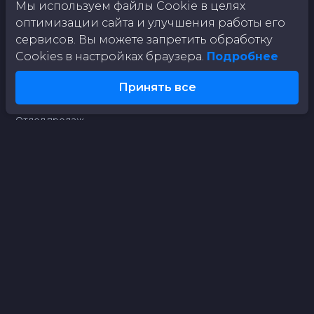
Мы используем файлы Cookie в целях
Автономный комплекс ИИ
оптимизации сайта и улучшения работы его
Планшет инспектора
сервисов. Вы можете запретить обработку
Cookies в настройках браузера.
Подробнее
О КОМПАНИИ
Принять все
О нас
Отдел продаж
Партнёрам
Контакты
Политика конфиденциальности
Согласие на обработку персональных данных
Политика cookie
ГЛАВНОЕ
Пресс-центр
Технологии