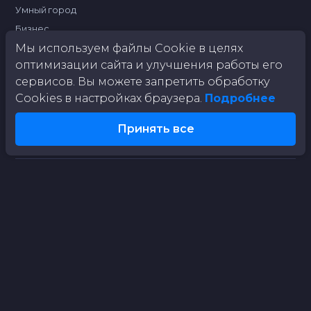
Умный город
Бизнес
Мы используем файлы Cookie в целях
Промышленность
оптимизации сайта и улучшения работы его
Контроль обращения с ТКО
сервисов. Вы можете запретить обработку
Автономный комплекс ИИ
Cookies в настройках браузера.
Подробнее
Планшет инспектора
Принять все
О КОМПАНИИ
О нас
Отдел продаж
Партнёрам
Контакты
Политика конфиденциальности
Согласие на обработку персональных данных
Политика cookie