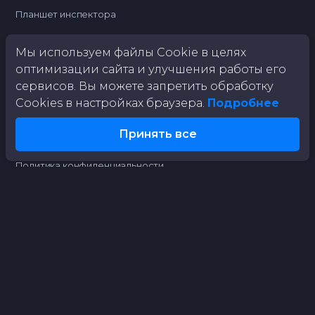
Планшет инспектора
Мы используем файлы Cookie в целях
О КОМПАНИИ
оптимизации сайта и улучшения работы его
сервисов. Вы можете запретить обработку
О нас
Cookies в настройках браузера.
Подробнее
Отдел продаж
Партнёрам
Принять все
Контакты
Политика конфиденциальности
Согласие на обработку персональных данных
Политика cookie
ГЛАВНОЕ
Пресс-центр
Технологии