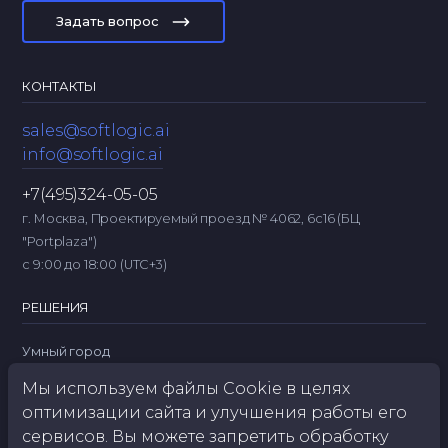
Задать вопрос
КОНТАКТЫ
sales@softlogic.ai
info@softlogic.ai
+7(495)324-05-05
г. Москва, Проектируемый проезд № 4062, 6с16 (БЦ
"Portplaza")
с 9:00 до 18:00 (UTC+3)
РЕШЕНИЯ
Умный город
Бизнес
Мы используем файлы Cookie в целях
Промышленность
оптимизации сайта и улучшения работы его
Контроль обращения с ТКО
сервисов. Вы можете запретить обработку