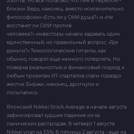
Journal. Но все полагают, что пик и перелом –
близки. Ведь, наконец, вместо исключительно
философских «Есть ли у ОИИ душа?» и «Не
восстанет ли ОИИ против
человека?» инвесторы начали задавать один
единственный, но правильный вопрос: «Где
деньги?» Технологические гиганты, как
обычно, говорят еще немного потерпеть. Но
поверка реальностью и финансовый подход к
любым проектам ИТ-стартапов стали гораздо
жестче. Биржи, наконец, дрогнули и
посыпались.
Японский Nikkei Stock Average в начале августа
зафиксировал худшее падение из-за
панических распродаж. В четверг 1 августа
Nikkei упал на 3,5%. В пятницу 2 августа – еще на