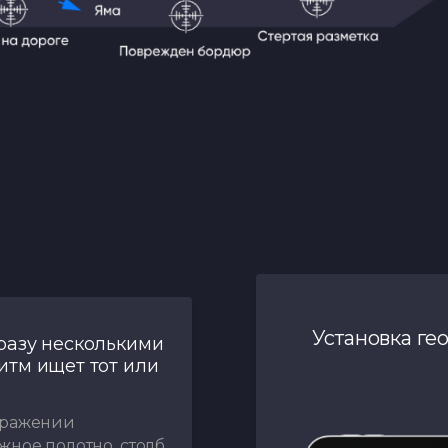
Установка ге
разу несколькими
итм ищет тот или
бражении
жное полотно, столб