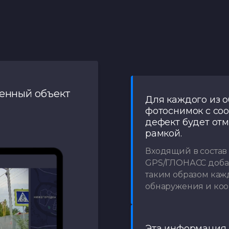
женный объект
Для каждого из 
фотоснимок с со
дефект будет от
рамкой.
Входящий в соста
GPS/ГЛОНАСС добав
таким образом каж
обнаружения и коо
Эта информация 