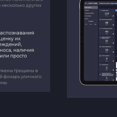
е несколько других
распознавания
ценку их
еждений,
носа, наличия
 или просто
ужены трещины в
ий фонарь уличного
оны.