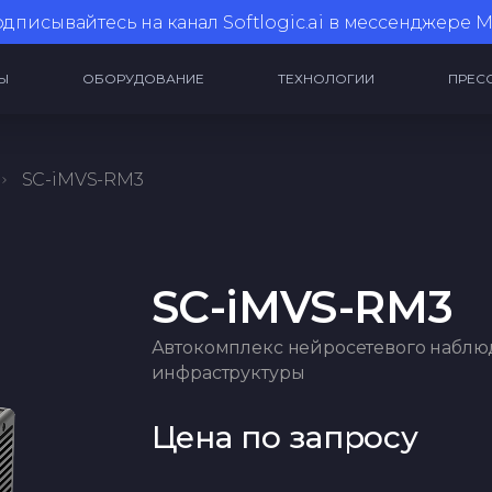
дписывайтесь на канал
Softlogic.ai в мессенджере 
Ы
ОБОРУДОВАНИЕ
ТЕХНОЛОГИИ
ПРЕС
SC-iMVS-RM3
SC-iMVS-RM3
Автокомплекс нейросетевого наблю
инфраструктуры
Цена по запросу