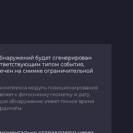
обнаружений будет сгенерирован
ответствующим типом события,
мечен на снимке ограничительной
в комплекса модуль позиционирования
ляет к фотоснимку геометку и дату,
дое обнаружение имеет точное время
рдинаты.
моментально отправляется через