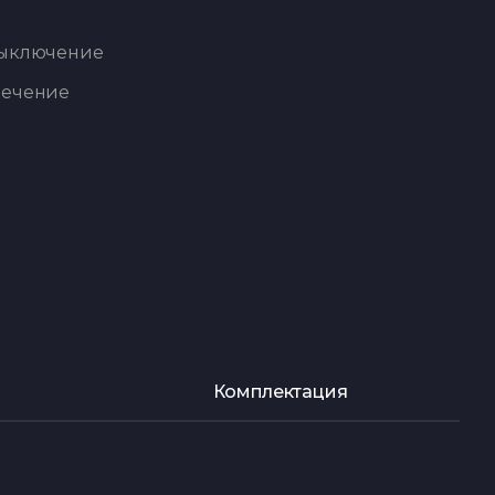
выключение
печение
Комплектация