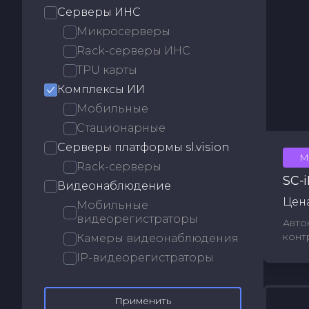
Серверы ИНС
Микросерверы
Rack-серверы ИНС
TPU карты
Комплексы ИИ
Мобильные
Стационарные
Серверы платформы sl.vision
М
Rack-серверы
SC-
Видеонаблюдение
Цена
Мобильные
видеорегистраторы
Авто
конт
Камеры видеонаблюдения
IP-видеорегистраторы
Применить